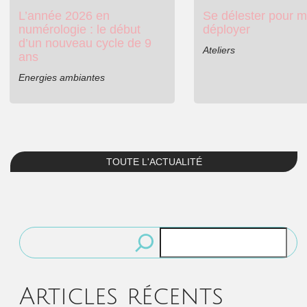
L’année 2026 en
Se délester pour m
numérologie : le début
déployer
d’un nouveau cycle de 9
Ateliers
ans
Energies ambiantes
TOUTE L'ACTUALITÉ
Rechercher
Articles récents