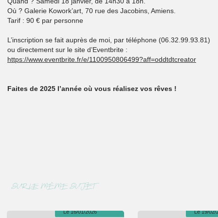
Quand ? Samedi 18 janvier, de 14h30 à 18h.
Où ? Galerie Kowork’art, 70 rue des Jacobins, Amiens.
Tarif : 90 € par personne
L’inscription se fait auprès de moi, par téléphone (06.32.99.93.81)
ou directement sur le site d’Eventbrite :
https://www.eventbrite.fr/e/1100950806499?aff=oddtdtcreator
Faites de 2025 l’année où vous réalisez vos rêves !
#SUR LE MÊME SUJET
Le 16/01/2026
Le 19/02/