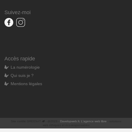
Suivez-moi
Accès rapide
La numérologie
Qui suis je ?
Mentions légales
Site certifié GREEN-IT
- @2023 -
Davelopweb.fr, L'agence web libre
- solutions
web éthiques et éco-responsables