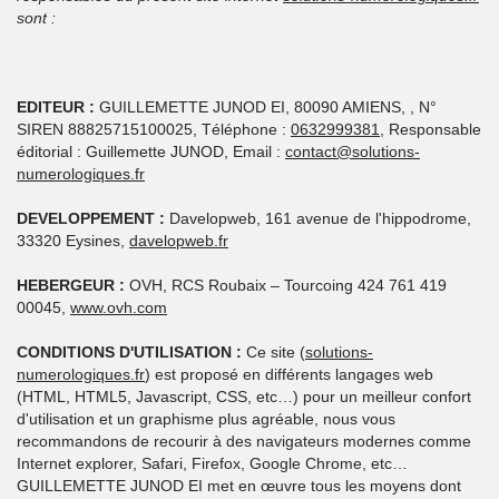
sont :
EDITEUR :
GUILLEMETTE JUNOD EI, 80090 AMIENS, , N°
SIREN 88825715100025, Téléphone :
0632999381
, Responsable
éditorial : Guillemette JUNOD, Email :
contact@solutions-
numerologiques.fr
DEVELOPPEMENT :
Davelopweb, 161 avenue de l'hippodrome,
33320 Eysines,
davelopweb.fr
HEBERGEUR :
OVH, RCS Roubaix – Tourcoing 424 761 419
00045,
www.ovh.com
CONDITIONS D'UTILISATION :
Ce site (
solutions-
numerologiques.fr
) est proposé en différents langages web
(HTML, HTML5, Javascript, CSS, etc…) pour un meilleur confort
d'utilisation et un graphisme plus agréable, nous vous
recommandons de recourir à des navigateurs modernes comme
Internet explorer, Safari, Firefox, Google Chrome, etc…
GUILLEMETTE JUNOD EI met en œuvre tous les moyens dont