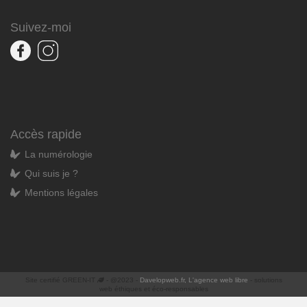
Suivez-moi
Accès rapide
La numérologie
Qui suis je ?
Mentions légales
Site certifié GREEN-IT
- @2023 -
Davelopweb.fr, L'agence web libre
- solutions
web éthiques et éco-responsables