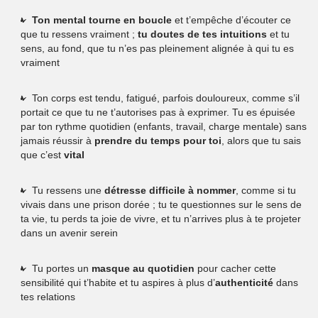
Ton mental tourne en boucle
et t’empêche d’écouter ce
que tu ressens vraiment ;
tu doutes de tes intuitions
et tu
sens, au fond, que tu n’es pas pleinement alignée à qui tu es
vraiment
Ton corps est tendu, fatigué, parfois douloureux, comme s’il
portait ce que tu ne t’autorises pas à exprimer. Tu es épuisée
par ton rythme quotidien (enfants, travail, charge mentale) sans
jamais réussir à
prendre du temps pour toi
, alors que tu sais
que c’est
vital
Tu ressens une
détresse difficile à nommer
, comme si tu
vivais dans une prison dorée ; tu te questionnes sur le sens de
ta vie, tu perds ta joie de vivre, et tu n’arrives plus à te projeter
dans un avenir serein
Tu portes un
masque au quotidien
pour cacher cette
sensibilité qui t’habite et tu aspires à plus d’
authenticité
dans
tes relations